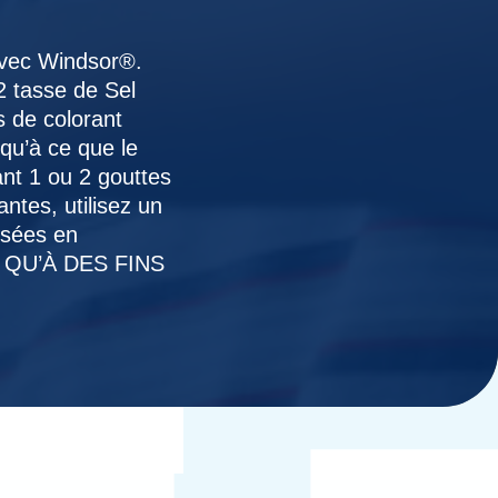
avec Windsor®.
2 tasse de Sel
s de colorant
squ’à ce que le
ant 1 ou 2 gouttes
ntes, utilisez un
isées en
 QU’À DES FINS