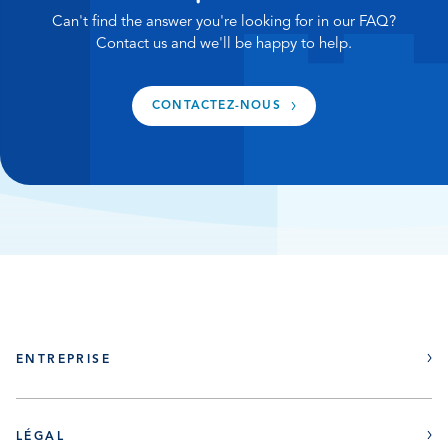
inactif durant une période prolongée (trois
Can't find the answer you're looking for in our FAQ?
semaines ou plus), nous vous conseillons d’effectuer
Contact us and we'll be happy to help.
une régénération manuelle juste avant de partir
pour votre absence prolongée.
CONTACTEZ-NOUS
ENTREPRISE
À propos
LÉGAL