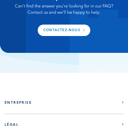
inactif durant une période prolongée (trois
Can't find the answer you're looking for in our FAQ?
semaines ou plus), nous vous conseillons d’effectuer
Contact us and we'll be happy to help.
une régénération manuelle juste avant de partir
pour votre absence prolongée.
CONTACTEZ-NOUS
ENTREPRISE
À propos
LÉGAL