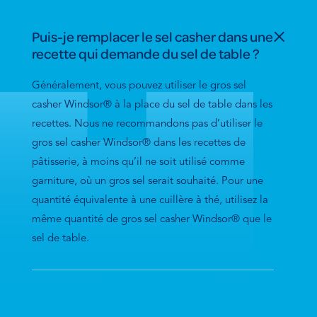
Puis-je remplacer le sel casher dans une
recette qui demande du sel de table ?
Généralement, vous pouvez utiliser le gros sel
casher Windsor® à la place du sel de table dans les
recettes. Nous ne recommandons pas d’utiliser le
gros sel casher Windsor® dans les recettes de
pâtisserie, à moins qu’il ne soit utilisé comme
garniture, où un gros sel serait souhaité. Pour une
quantité équivalente à une cuillère à thé, utilisez la
même quantité de gros sel casher Windsor® que le
sel de table.