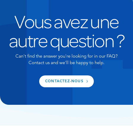
ou pour saumurer de la viande et de la volaille. Le
Safeway (Ontario)
gros sel casher Windsor® peut également être
Vous avez une
Save on Foods Sobeys (Maritimes et Ontario)
utilisé pour casher la viande et la volaille, et dans la
Thrifty Foods
cuisine où le sel est utilisé pour la viande, le
autre question ?
Value Mart Ontario
poisson ou le poulet. Nous ne recommandons pas
YIG (Your Independent grocers) (Ontario, l’Ouest
d’utiliser le gros sel casher Windsor® dans les
de Canada, les provinces de l’Atlantique)
recettes de pâtisserie, à moins qu’il ne soit utilisé
Zehrs
Can't find the answer you're looking for in our FAQ?
comme garniture, où un gros sel serait souhaité.
Contact us and we'll be happy to help.
Avant de visiter l’un de ces détaillants, nous vous
recommandons d’appeler le magasin pour
confirmer la disponibilité du produit.
CONTACTEZ-NOUS
Si vous n’habitez pas à proximité de l’un de ces
détaillants, vous pouvez demander au gérant de
votre magasin local d’envisager de stocker ce
produit. Nous vous suggérons également de
vérifier les détaillants en ligne si cela vous convient.