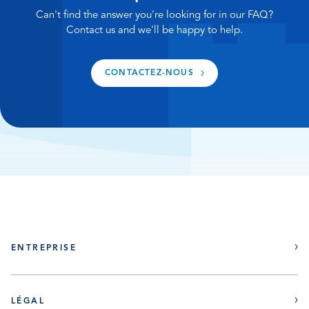
inactif durant une période prolongée (trois
Can't find the answer you're looking for in our FAQ?
semaines ou plus), nous vous conseillons d’effectuer
Contact us and we'll be happy to help.
une régénération manuelle juste avant de partir
pour votre absence prolongée.
CONTACTEZ-NOUS
ENTREPRISE
À propos
LÉGAL