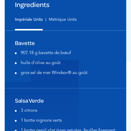
Ingredients
Impériale Units
Métrique Units
Bavette
907.18 g bavette de bœuf
huile d’olive au goût
gros sel de mer Windsor® au goût
Salsa Verde
3 citrons
1 botte oignons verts
1 botte persil plat tiges retirées, feuilles finement