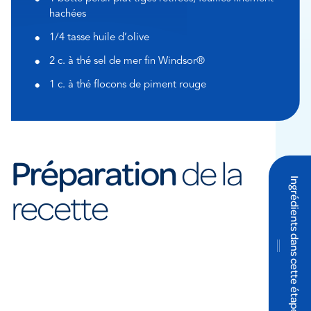
hachées
1/4 tasse huile d’olive
2 c. à thé sel de mer fin Windsor®
1 c. à thé flocons de piment rouge
Préparation
de la
Ingrédients dans cette étape
recette