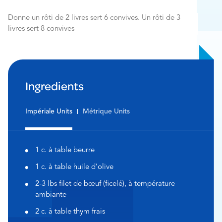
Donne un rôti de 2 livres sert 6 convives. Un rôti de 3
livres sert 8 convives
Ingredients
Impériale Units
Métrique Units
1 c. à table beurre
1 c. à table huile d’olive
2-3 lbs filet de bœuf (ficelé), à température
ambiante
2 c. à table thym frais