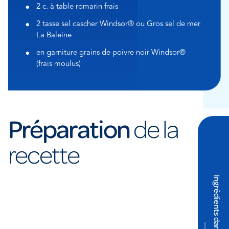
2 c. à table romarin frais
2 tasse sel cascher Windsor® ou Gros sel de mer
La Baleine
en garniture grains de poivre noir Windsor®
(frais moulus)
Préparation
de la
recette
Ingrédients dans cette étape